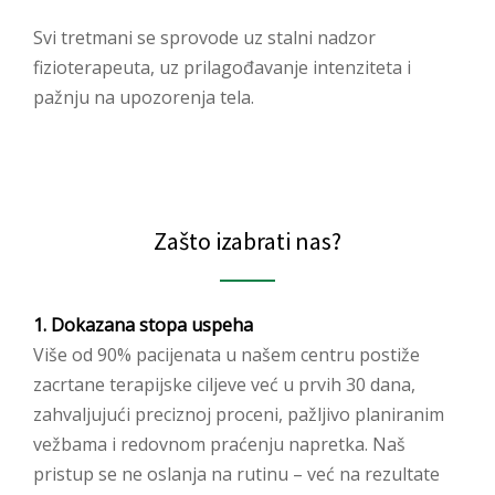
Svi tretmani se sprovode uz stalni nadzor
fizioterapeuta, uz prilagođavanje intenziteta i
pažnju na upozorenja tela.
Zašto izabrati nas?
1. Dokazana stopa uspeha
Više od 90% pacijenata u našem centru postiže
zacrtane terapijske ciljeve već u prvih 30 dana,
zahvaljujući preciznoj proceni, pažljivo planiranim
vežbama i redovnom praćenju napretka. Naš
pristup se ne oslanja na rutinu – već na rezultate