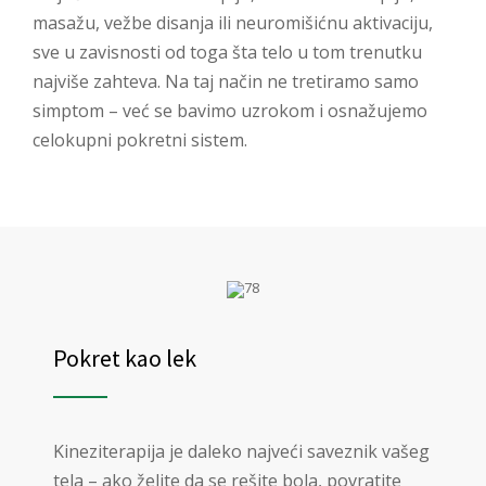
masažu, vežbe disanja ili neuromišićnu aktivaciju,
sve u zavisnosti od toga šta telo u tom trenutku
najviše zahteva. Na taj način ne tretiramo samo
simptom – već se bavimo uzrokom i osnažujemo
celokupni pokretni sistem.
Pokret kao lek
Kineziterapija je daleko najveći saveznik vašeg
tela – ako želite da se rešite bola, povratite