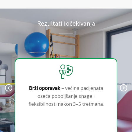
Rezultati i očekivanja
Previous
N
Brži oporavak
– većina pacijenata
oseća poboljšanje snage i
fleksibilnosti nakon 3–5 tretmana.