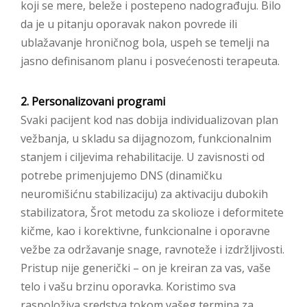
koji se mere, beleže i postepeno nadograđuju. Bilo
da je u pitanju oporavak nakon povrede ili
ublažavanje hroničnog bola, uspeh se temelji na
jasno definisanom planu i posvećenosti terapeuta.
2. Personalizovani programi
Svaki pacijent kod nas dobija individualizovan plan
vežbanja, u skladu sa dijagnozom, funkcionalnim
stanjem i ciljevima rehabilitacije. U zavisnosti od
potrebe primenjujemo DNS (dinamičku
neuromišićnu stabilizaciju) za aktivaciju dubokih
stabilizatora, Šrot metodu za skolioze i deformitete
kičme, kao i korektivne, funkcionalne i oporavne
vežbe za održavanje snage, ravnoteže i izdržljivosti.
Pristup nije generički – on je kreiran za vas, vaše
telo i vašu brzinu oporavka. Koristimo sva
raspoloživa sredstva tokom vašeg termina za