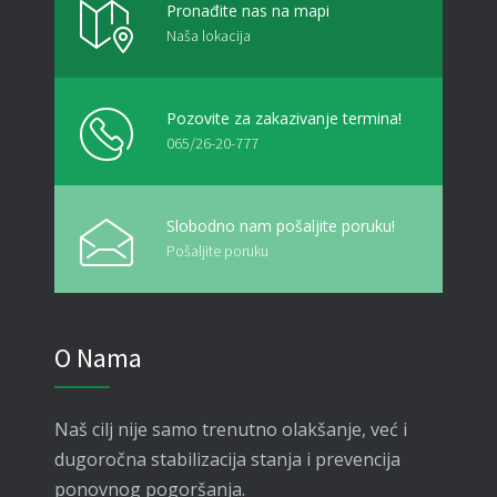
Pronađite nas na mapi
Naša lokacija
Pozovite za zakazivanje termina!
065/26-20-777
Slobodno nam pošaljite poruku!
Pošaljite poruku
O Nama
Naš cilj nije samo trenutno olakšanje, već i
dugoročna stabilizacija stanja i prevencija
ponovnog pogoršanja.