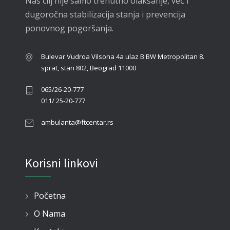
Naš cilj nije samo trenutno olakšanje, već i
dugoročna stabilizacija stanja i prevencija
ponovnog pogoršanja.
Bulevar Vudroa Vilsona 4a ulaz B BW Metropolitan
8.
sprat, stan 802, Beograd 11000
065/26-20-777
011/ 25-20-777
ambulanta@ftcentar.rs
Korisni linkovi
Početna
O Nama