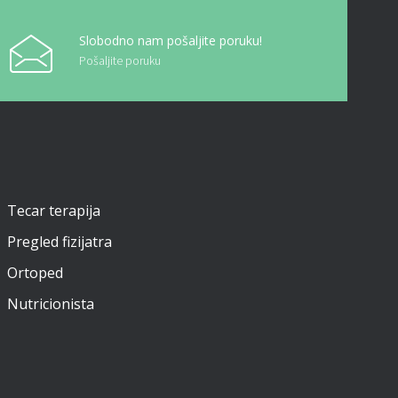
Slobodno nam pošaljite poruku!
Pošaljite poruku
Tecar terapija
Pregled fizijatra
Ortoped
Nutricionista