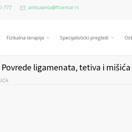
0-777
ambulanta@ftcentar.rs
Fizikalna terapija
Specijalisticki pregledi
Ost
Povrede ligamenata, tetiva i mišića
ŠIĆA