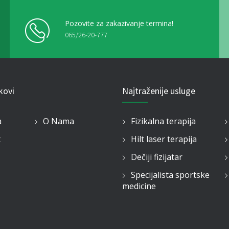
Pozovite za zakazivanje termina!
065/26-20-777
nkovi
Najtraženije usluge
a
O Nama
Fizikalna terapija
t
Hilt laser terapija
Dečiji fizijatar
Specijalista sportske
medicine