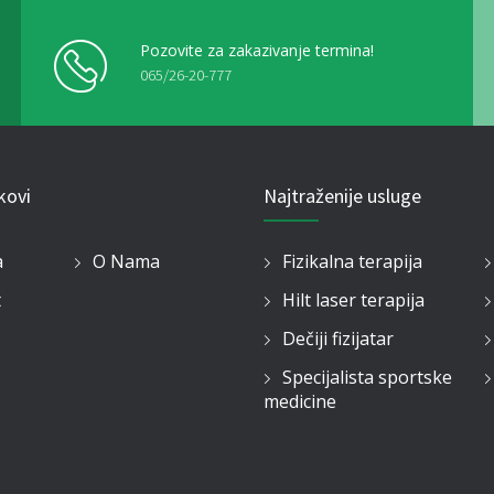
Pozovite za zakazivanje termina!
065/26-20-777
nkovi
Najtraženije usluge
a
O Nama
Fizikalna terapija
t
Hilt laser terapija
Dečiji fizijatar
Specijalista sportske
medicine