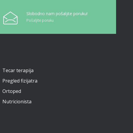
Slobodno nam pošaljite poruku!
Pošaljite poruku
Tecar terapija
Pregled fizijatra
Ortoped
Nutricionista